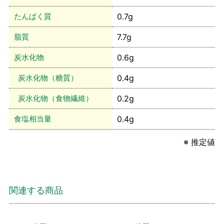
たんぱく質
0.7g
脂質
7.7g
炭水化物
0.6g
炭水化物（糖質）
0.4g
炭水化物（食物繊維）
0.2g
食塩相当量
0.4g
※ 推定値
関連する商品